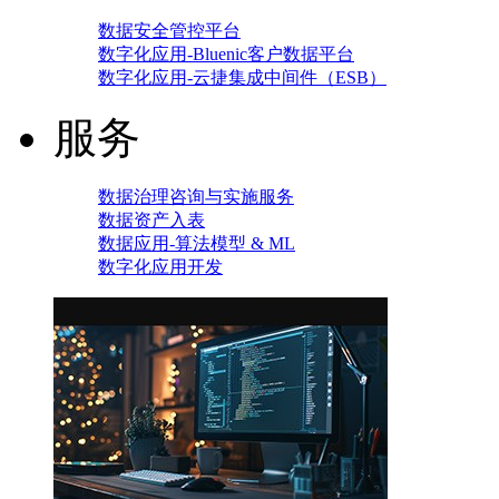
数据安全管控平台
数字化应用-Bluenic客户数据平台
数字化应用-云捷集成中间件（ESB）
服务
数据治理咨询与实施服务
数据资产入表
数据应用-算法模型 & ML
数字化应用开发