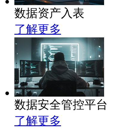
数据资产入表
了解更多
数据安全管控平台
了解更多