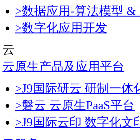
>数据应用-算法模型 & 
>数字化应用开发
云
云原生产品及应用平台
>J9国际研云 研制一
>磐云 云原生PaaS平台
>J9国际云印 数字化