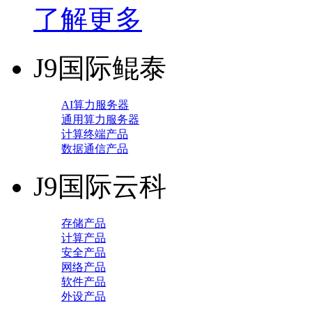
了解更多
J9国际鲲泰
AI算力服务器
通用算力服务器
计算终端产品
数据通信产品
J9国际云科
存储产品
计算产品
安全产品
网络产品
软件产品
外设产品