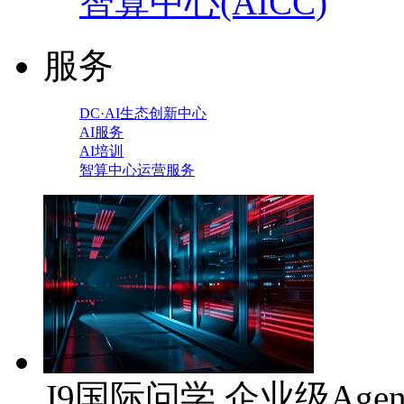
智算中心(AICC)
服务
DC·AI生态创新中心
AI服务
AI培训
智算中心运营服务
J9国际问学 企业级Age