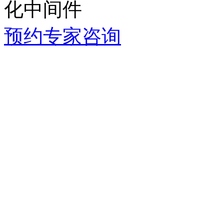
化中间件
预约专家咨询