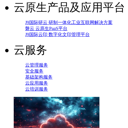
云原生产品及应用平台
J9国际研云 研制一体化工业互联网解决方案
磐云 云原生PaaS平台
J9国际云印 数字化文印管理平台
云服务
云管理服务
安全服务
基础架构服务
云应用服务
云培训服务