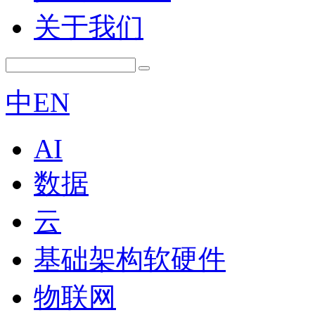
关于我们
中
EN
AI
数据
云
基础架构软硬件
物联网