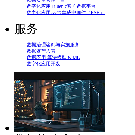
数字化应用-Bluenic客户数据平台
数字化应用-云捷集成中间件（ESB）
服务
数据治理咨询与实施服务
数据资产入表
数据应用-算法模型 & ML
数字化应用开发