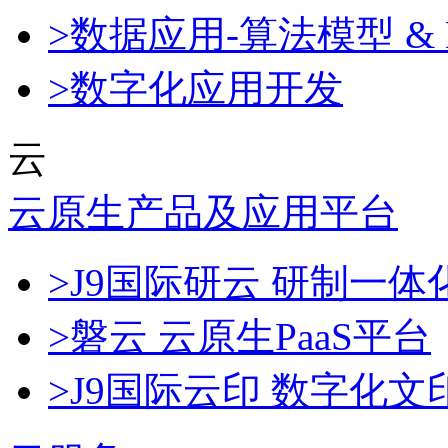
>数据应用-算法模型 & 
>数字化应用开发
云
云原生产品及应用平台
>J9国际研云 研制一
>磐云 云原生PaaS平台
>J9国际云印 数字化