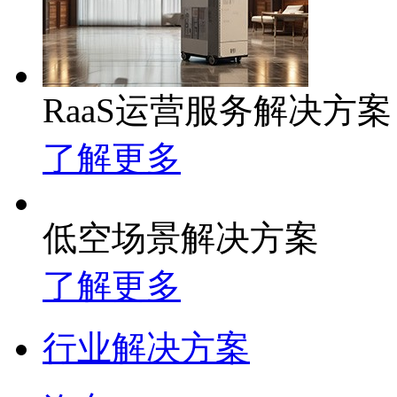
RaaS运营服务解决方案
了解更多
低空场景解决方案
了解更多
行业解决方案