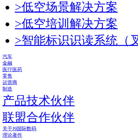
>低空场景解决方案
>低空培训解决方案
>智能标识识读系统（
汽车
金融
医疗医药
零售
运营商
制造
产品技术伙伴
联盟合作伙伴
关于J9国际数码
理论著作